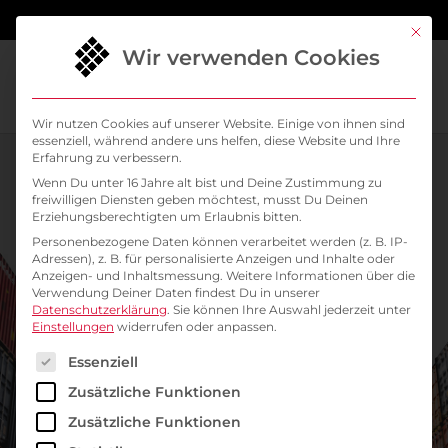
springen
Mit di
Wir verwenden Cookies
Wir nutzen Cookies auf unserer Website. Einige von ihnen sind
essenziell, während andere uns helfen, diese Website und Ihre
Erfahrung zu verbessern.
Wenn Du unter 16 Jahre alt bist und Deine Zustimmung zu
freiwilligen Diensten geben möchtest, musst Du Deinen
Erziehungsberechtigten um Erlaubnis bitten.
Personenbezogene Daten können verarbeitet werden (z. B. IP-
Adressen), z. B. für personalisierte Anzeigen und Inhalte oder
Anzeigen- und Inhaltsmessung.
Weitere Informationen über die
Verwendung Deiner Daten findest Du in unserer
Datenschutzerklärung
.
Sie können Ihre Auswahl jederzeit unter
Einstellungen
widerrufen oder anpassen.
Es folgt eine Liste der Service-Gruppen, für die ein
Management Summary
Essenziell
Zusätzliche Funktionen
Kubernetes. Alles, was
Zusätzliche Funktionen
Entscheider wissen