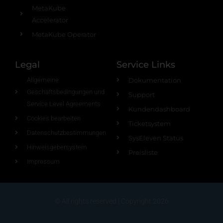
MetaKube
Accelerator
MetaKube Operator
Legal
Service Links
Allgemeine
Dokumentation
Geschäftsbedingungen und
Support
Service Level Agreements
Kundendashboard
Cookies bearbeiten
Ticketsystem
Datenschutzbestimmungen
SysEleven Status
Hinweisgebersystem
Preisliste
Impressum
© All rights reserved | Copyright 2026