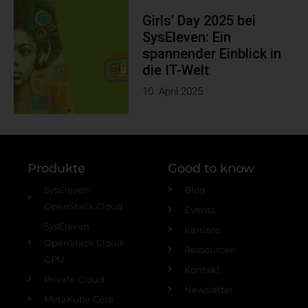
Girls’ Day 2025 bei
SysEleven: Ein
spannender Einblick in
die IT-Welt
10. April 2025
Produkte
Good to know
SysEleven
Blog
OpenStack Cloud
Events
SysEleven
Karriere
OpenStack Cloud
Ressourcen
GPU
Kontakt
Private Cloud
Newsletter
MetaKube Core