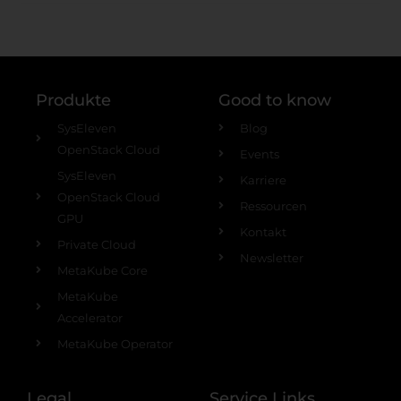
Produkte
Good to know
SysEleven
Blog
OpenStack Cloud
Events
SysEleven
Karriere
OpenStack Cloud
Ressourcen
GPU
Kontakt
Private Cloud
Newsletter
MetaKube Core
MetaKube
Accelerator
MetaKube Operator
Legal
Service Links