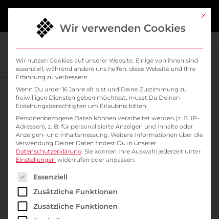
springen
Mit di
Wir verwenden Cookies
Wir nutzen Cookies auf unserer Website. Einige von ihnen sind
essenziell, während andere uns helfen, diese Website und Ihre
Erfahrung zu verbessern.
Wenn Du unter 16 Jahre alt bist und Deine Zustimmung zu
freiwilligen Diensten geben möchtest, musst Du Deinen
Erziehungsberechtigten um Erlaubnis bitten.
Personenbezogene Daten können verarbeitet werden (z. B. IP-
// SYSELEVEN CLOUD- UND KUBERNETES-LÖSUNG
Adressen), z. B. für personalisierte Anzeigen und Inhalte oder
Jetzt 30 Tage kostenlos
Anzeigen- und Inhaltsmessung.
Weitere Informationen über die
Verwendung Deiner Daten findest Du in unserer
Datenschutzerklärung
.
Sie können Ihre Auswahl jederzeit unter
testen und profitieren
Einstellungen
widerrufen oder anpassen.
Es folgt eine Liste der Service-Gruppen, für die ein
Kostenfreie Nutzung von bis zu 12 CPU, 48 GB
Essenziell
RAM und 500 GB Object Storage, 500 GB
Zusätzliche Funktionen
Volume Storage & 8 FIPs
Zusätzliche Funktionen