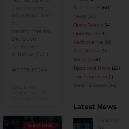
cloud-native
Kubernetes
(60)
Infrastrukturen
News
(20)
zu
Open Source
(4)
transformieren.
OpenStack
(3)
Die Open
Performance
(19)
Container
Regulatorik
(1)
Initiative (OCI)
Security
(30)
Tipps und Tricks
(29)
WEITERLESEN »
Uncategorized
(1)
Verschiedenes
(26)
SysEleven
Redaktion
9.
Dezember 2025
Latest News
Deklarati
KUBERNETES
ve,