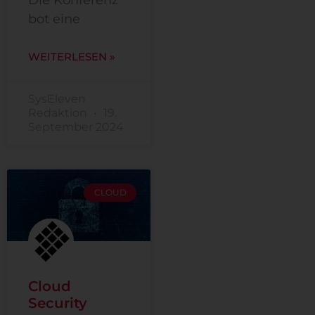
bot eine
WEITERLESEN »
SysEleven
Redaktion
19.
September 2024
CLOUD
Cloud
Security