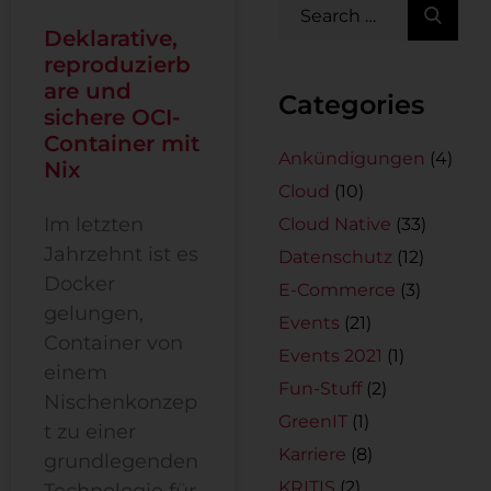
Deklarative,
reproduzierb
are und
Categories
sichere OCI-
Container mit
Ankündigungen
(4)
Nix
Cloud
(10)
Im letzten
Cloud Native
(33)
Jahrzehnt ist es
Datenschutz
(12)
Docker
E-Commerce
(3)
gelungen,
Events
(21)
Container von
Events 2021
(1)
einem
Fun-Stuff
(2)
Nischenkonzep
GreenIT
(1)
t zu einer
Karriere
(8)
grundlegenden
KRITIS
(2)
Technologie für