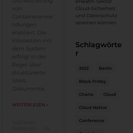
Orchestrierung
eHealth-Sektor
von
Cloud-Sicherheit
und Datenschutz
Containeranwe
vereinen können
ndungen
etabliert. Die
Interaktion mit
Schlagwörte
dem System
r
erfolgt in der
Regel über
2022
Berlin
strukturierte
YAML-
Black Friday
Dokumente,
Charts
Cloud
WEITERLESEN »
Cloud Native
Conference
SysEleven
Redaktion
24.