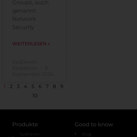
Groups, auch
genannt
Network
Security
WEITERLESEN »
SysEleven
Redaktion
6.
September 2024
1
2
3
4
5
6
7
8
9
10
Produkte
Good to know
SysEleven
Blog