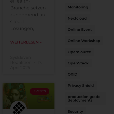
eHealth-
Monitoring
Branche setzen
zunehmend auf
Nextcloud
Cloud-
Lösungen,
Online Event
Online Workshop
WEITERLESEN »
OpenSource
SysEleven
Redaktion
17.
OpenStack
April 2025
OXID
Privacy Shield
EVENTS
production grade
deployments
Security