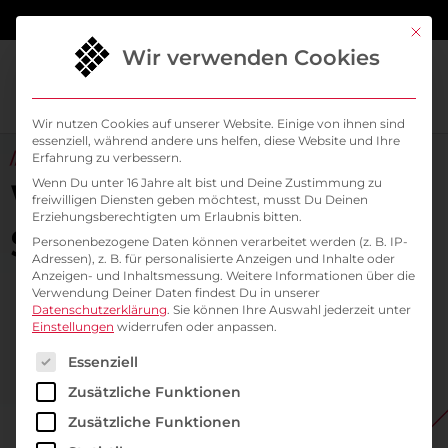
springen
Mit di
Wir verwenden Cookies
Wir nutzen Cookies auf unserer Website. Einige von ihnen sind
essenziell, während andere uns helfen, diese Website und Ihre
// ALL ABOUT KUBERNETES & CLOUD NATIVE
Erfahrung zu verbessern.
Willkommen im
Wenn Du unter 16 Jahre alt bist und Deine Zustimmung zu
freiwilligen Diensten geben möchtest, musst Du Deinen
Erziehungsberechtigten um Erlaubnis bitten.
SysEleven Blog
Personenbezogene Daten können verarbeitet werden (z. B. IP-
Adressen), z. B. für personalisierte Anzeigen und Inhalte oder
Anzeigen- und Inhaltsmessung.
Weitere Informationen über die
Verwendung Deiner Daten findest Du in unserer
Datenschutzerklärung
.
Sie können Ihre Auswahl jederzeit unter
Einstellungen
widerrufen oder anpassen.
Es folgt eine Liste der Service-Gruppen, für die ein
Essenziell
Zusätzliche Funktionen
Zusätzliche Funktionen