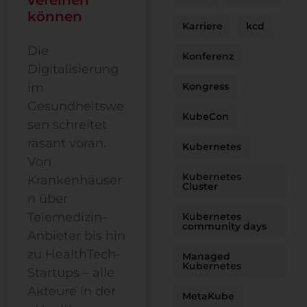
können
Karriere
kcd
Die
Konferenz
Digitalisierung
im
Kongress
Gesundheitswe
KubeCon
sen schreitet
rasant voran.
Kubernetes
Von
Kubernetes
Krankenhäuser
Cluster
n über
Telemedizin-
Kubernetes
community days
Anbieter bis hin
zu HealthTech-
Managed
Kubernetes
Startups – alle
Akteure in der
MetaKube