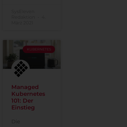
SysEleven
Redaktion
4.
März 2021
KUBERNETES
Managed
Kubernetes
101: Der
Einstieg
Die