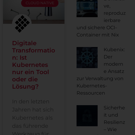
CLOUD NATIVE
ve,
reproduz
ierbare
und sichere OCI-
Container mit Nix
Digitale
Transformatio
Kubenix:
n: Ist
Der
Kubernetes
modern
nur ein Tool
e Ansatz
oder die
zur Verwaltung von
Lösung?
Kubernetes-
Ressourcen
In den letzten
Sicherhe
Jahren hat sich
it und
Kubernetes als
Resilienz
das führende
– Wie
Werkzeug für