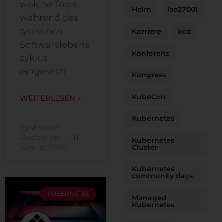
welche Tools
Helm
Iso27001
während des
typischen
Karriere
kcd
Softwarelebens
Konferenz
zyklus
eingesetzt
Kongress
KubeCon
WEITERLESEN »
Kubernetes
SysEleven
Redaktion
11.
Kubernetes
Januar 2022
Cluster
Kubernetes
community days
KUBERNETES
Managed
Kubernetes