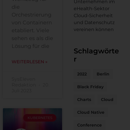
Unternehmen im
die
eHealth-Sektor
Orchestrierung
Cloud-Sicherheit
von Containern
und Datenschutz
vereinen können
etabliert. Viele
sehen es als die
Lösung für die
Schlagwörte
r
WEITERLESEN »
2022
Berlin
SysEleven
Redaktion
20.
Black Friday
Juli 2023
Charts
Cloud
Cloud Native
KUBERNETES
Conference