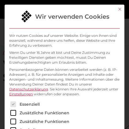
springen
Mit di
Wir verwenden Cookies
Wir nutzen Cookies auf unserer Website. Einige von ihnen sind
essenziell, während andere uns helfen, diese Website und Ihre
Erfahrung zu verbessern.
// ALL ABOUT KUBERNETES & CLOUD NATIVE
Wenn Du unter 16 Jahre alt bist und Deine Zustimmung zu
freiwilligen Diensten geben möchtest, musst Du Deinen
Willkommen im
Erziehungsberechtigten um Erlaubnis bitten.
Personenbezogene Daten können verarbeitet werden (z. B. IP-
SysEleven Blog
Adressen), z. B. für personalisierte Anzeigen und Inhalte oder
Anzeigen- und Inhaltsmessung.
Weitere Informationen über die
Verwendung Deiner Daten findest Du in unserer
Datenschutzerklärung
.
Sie können Ihre Auswahl jederzeit unter
Einstellungen
widerrufen oder anpassen.
Es folgt eine Liste der Service-Gruppen, für die ein
Essenziell
Zusätzliche Funktionen
Zusätzliche Funktionen