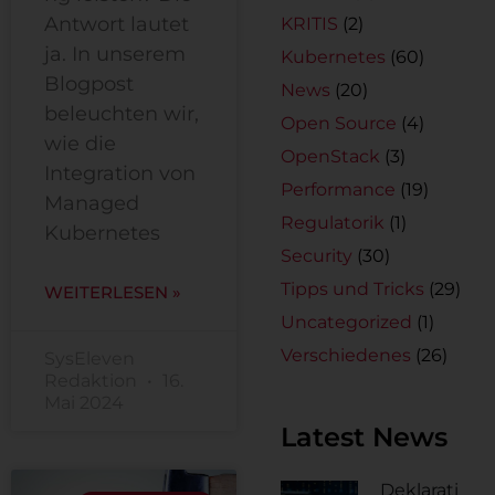
Antwort lautet
KRITIS
(2)
ja. In unserem
Kubernetes
(60)
Blogpost
News
(20)
beleuchten wir,
Open Source
(4)
wie die
OpenStack
(3)
Integration von
Performance
(19)
Managed
Regulatorik
(1)
Kubernetes
Security
(30)
Tipps und Tricks
(29)
WEITERLESEN »
Uncategorized
(1)
Verschiedenes
(26)
SysEleven
Redaktion
16.
Mai 2024
Latest News
Deklarati