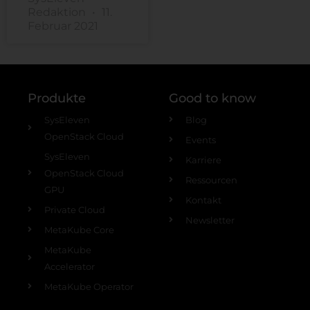
Redaktion
11.
Februar 2021
Produkte
Good to know
SysEleven
Blog
OpenStack Cloud
Events
SysEleven
Karriere
OpenStack Cloud
Ressourcen
GPU
Kontakt
Private Cloud
Newsletter
MetaKube Core
MetaKube
Accelerator
MetaKube Operator