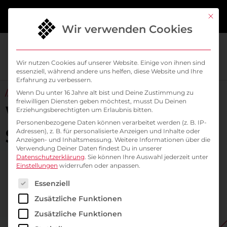
springen
Mit di
Wir verwenden Cookies
Wir nutzen Cookies auf unserer Website. Einige von ihnen sind
essenziell, während andere uns helfen, diese Website und Ihre
Erfahrung zu verbessern.
// ALL ABOUT KUBERNETES & CLOUD NATIVE
Wenn Du unter 16 Jahre alt bist und Deine Zustimmung zu
freiwilligen Diensten geben möchtest, musst Du Deinen
Willkommen im
Erziehungsberechtigten um Erlaubnis bitten.
Personenbezogene Daten können verarbeitet werden (z. B. IP-
SysEleven Blog
Adressen), z. B. für personalisierte Anzeigen und Inhalte oder
Anzeigen- und Inhaltsmessung.
Weitere Informationen über die
Verwendung Deiner Daten findest Du in unserer
Datenschutzerklärung
.
Sie können Ihre Auswahl jederzeit unter
Einstellungen
widerrufen oder anpassen.
Es folgt eine Liste der Service-Gruppen, für die ein
Essenziell
Zusätzliche Funktionen
Zusätzliche Funktionen