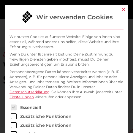
springen
Mit di
Wir verwenden Cookies
Wir nutzen Cookies auf unserer Website. Einige von ihnen sind
essenziell, während andere uns helfen, diese Website und Ihre
Erfahrung zu verbessern.
// ALL ABOUT KUBERNETES & CLOUD NATIVE
Wenn Du unter 16 Jahre alt bist und Deine Zustimmung zu
freiwilligen Diensten geben möchtest, musst Du Deinen
Willkommen im
Erziehungsberechtigten um Erlaubnis bitten.
Personenbezogene Daten können verarbeitet werden (z. B. IP-
SysEleven Blog
Adressen), z. B. für personalisierte Anzeigen und Inhalte oder
Anzeigen- und Inhaltsmessung.
Weitere Informationen über die
Verwendung Deiner Daten findest Du in unserer
Datenschutzerklärung
.
Sie können Ihre Auswahl jederzeit unter
Einstellungen
widerrufen oder anpassen.
Es folgt eine Liste der Service-Gruppen, für die ein
Essenziell
Zusätzliche Funktionen
Zusätzliche Funktionen