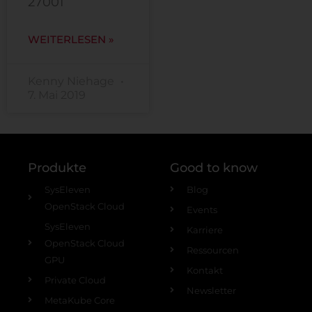
27001
WEITERLESEN »
Kenny Niehage
7. Mai 2019
Produkte
Good to know
SysEleven
Blog
OpenStack Cloud
Events
SysEleven
Karriere
OpenStack Cloud
Ressourcen
GPU
Kontakt
Private Cloud
Newsletter
MetaKube Core