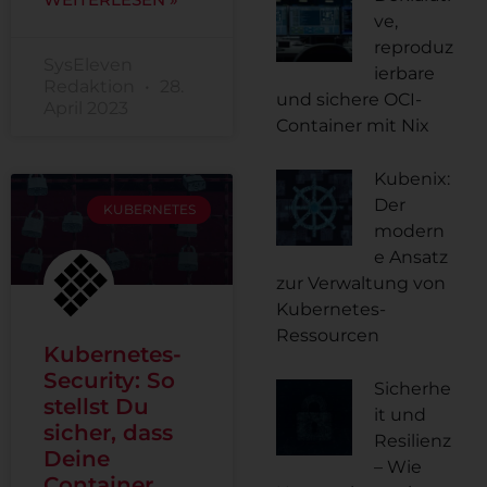
ve,
reproduz
SysEleven
ierbare
Redaktion
28.
und sichere OCI-
April 2023
Container mit Nix
Kubenix:
Der
KUBERNETES
modern
e Ansatz
zur Verwaltung von
Kubernetes-
Ressourcen
Kubernetes-
Security: So
Sicherhe
stellst Du
it und
sicher, dass
Resilienz
Deine
– Wie
Container