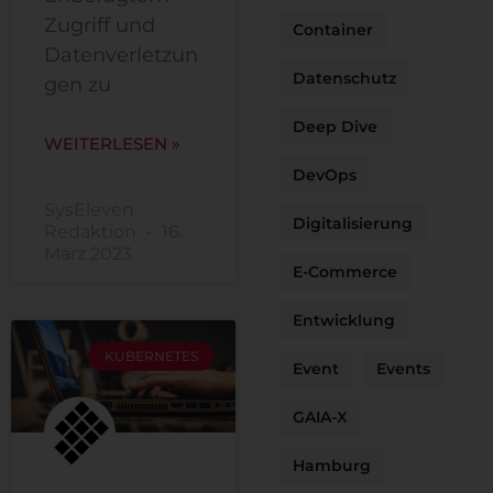
Zugriff und
Container
Datenverletzun
Datenschutz
gen zu
Deep Dive
WEITERLESEN »
DevOps
SysEleven
Digitalisierung
Redaktion
16.
März 2023
E-Commerce
Entwicklung
KUBERNETES
Event
Events
GAIA-X
Hamburg