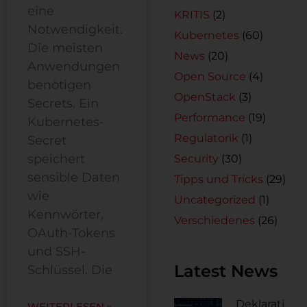
eine
KRITIS
(2)
Notwendigkeit.
Kubernetes
(60)
Die meisten
News
(20)
Anwendungen
Open Source
(4)
benötigen
OpenStack
(3)
Secrets. Ein
Performance
(19)
Kubernetes-
Regulatorik
(1)
Secret
speichert
Security
(30)
sensible Daten
Tipps und Tricks
(29)
wie
Uncategorized
(1)
Kennwörter,
Verschiedenes
(26)
OAuth-Tokens
und SSH-
Latest News
Schlüssel. Die
Deklarati
WEITERLESEN »