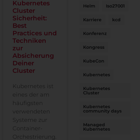
Kubernetes
Helm
Iso27001
Cluster
Sicherheit:
Karriere
kcd
Best
Practices und
Konferenz
Techniken
zur
Kongress
Absicherung
KubeCon
Deiner
Cluster
Kubernetes
Kubernetes ist
Kubernetes
Cluster
eines der am
häufigsten
Kubernetes
verwendeten
community days
Systeme zur
Managed
Container-
Kubernetes
Orchestrierung.