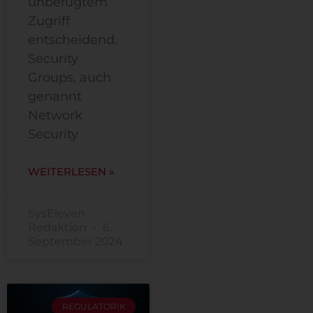
unbefugtem
Zugriff
entscheidend.
Security
Groups, auch
genannt
Network
Security
WEITERLESEN »
SysEleven
Redaktion
6.
September 2024
REGULATORIK