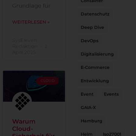
Container
Grundlage für
Datenschutz
WEITERLESEN »
Deep Dive
SysEleven
DevOps
Redaktion
2.
April 2025
Digitalisierung
E-Commerce
Entwicklung
CLOUD
Event
Events
GAIA-X
Warum
Hamburg
Cloud-
Helm
Iso27001
Sicherheit für