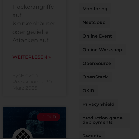
Hackerangriffe
Monitoring
auf
Nextcloud
Krankenhäuser
oder gezielte
Online Event
Attacken auf
Online Workshop
WEITERLESEN »
OpenSource
SysEleven
OpenStack
Redaktion
20.
März 2025
OXID
Privacy Shield
CLOUD
production grade
deployments
Security