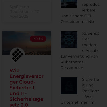
reproduz
SysEleven
ierbare
Redaktion
17.
und sichere OCI-
April 2025
Container mit Nix
Kubenix:
KRITIS
Der
modern
e Ansatz
zur Verwaltung von
Kubernetes-
Ressourcen
Wie
Energieversor
Sicherhe
ger Cloud-
it und
Sicherheit
Resilienz
und IT-
– Wie
Sicherheitsge
Unternehmen im
setz 2.0