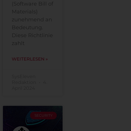
(Software Bill of
Materials)
zunehmend an
Bedeutung.
Diese Richtlinie
zahlt
WEITERLESEN »
SysEleven
Redaktion
4.
April 2024
SECURITY