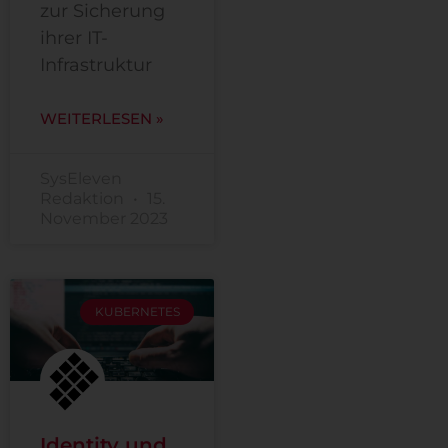
zur Sicherung
ihrer IT-
Infrastruktur
WEITERLESEN »
SysEleven
Redaktion
15.
November 2023
KUBERNETES
Identity und