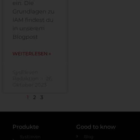
ein. Die
Grundlagen zu
IAM findest du
in unserem
Blogpost
WEITERLESEN »
SysEleven
Redaktion
26.
Oktober 2023
1
2
3
Produkte
Good to know
SysEleven
Blog