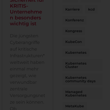
KRITIS-
Karriere
kcd
Unternehme
n besonders
Konferenz
wichtig ist
Kongress
Die jüngsten
KubeCon
Cyberangriffe
auf kritische
Kubernetes
Infrastrukturen*
weltweit haben
Kubernetes
Cluster
einmal mehr
gezeigt, wie
Kubernetes
community days
verwundbar
zentrale
Managed
Versorgungsnet
Kubernetes
ze sein können.
MetaKube
Ob