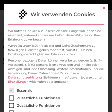
springen
Mit di
Wir verwenden Cookies
Wir nutzen Cookies auf unserer Website. Einige von ihnen sind
essenziell, während andere uns helfen, diese Website und Ihre
// ALL ABOUT KUBERNETES & CLOUD NATIVE
Erfahrung zu verbessern.
Willkommen im
Wenn Du unter 16 Jahre alt bist und Deine Zustimmung zu
freiwilligen Diensten geben möchtest, musst Du Deinen
Erziehungsberechtigten um Erlaubnis bitten.
SysEleven Blog
Personenbezogene Daten können verarbeitet werden (z. B. IP-
Adressen), z. B. für personalisierte Anzeigen und Inhalte oder
Anzeigen- und Inhaltsmessung.
Weitere Informationen über die
Verwendung Deiner Daten findest Du in unserer
Datenschutzerklärung
.
Sie können Ihre Auswahl jederzeit unter
Einstellungen
widerrufen oder anpassen.
Es folgt eine Liste der Service-Gruppen, für die ein
Essenziell
Zusätzliche Funktionen
Zusätzliche Funktionen