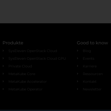
Produkte
Good to know
SysEleven OpenStack Cloud
Blog
SysEleven OpenStack Cloud GPU
Events
Private Cloud
Karriere
MetaKube Core
Ressourcen
MetaKube Accelerator
Kontakt
MetaKube Operator
Newsletter