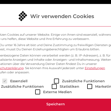
Wir verwenden Cookies
ösungen
Warum SysEleven
Support
Bl
tzen Cookies auf unserer Website. Einige von ihnen sind essenziell, währen
 uns helfen, diese Website und Ihre Erfahrung zu verbessern.
VE
u unter 16 Jahre alt bist und Deine Zustimmung zu freiwilligen Diensten 
SysEleven
st, musst Du Deinen Erziehungsberechtigten um Erlaubnis bitten.
enbezogene Daten können verarbeitet werden (z. B. IP-Adressen), z. B. für
alisierte Anzeigen und Inhalte oder Anzeigen- und Inhaltsmessung.
Weiter
ationen über die Verwendung Deiner Daten findest Du in unserer
schutzerklärung
.
Sie können Ihre Auswahl jederzeit unter
Einstellungen
ufen oder anpassen.
lgt eine Liste der Service-Gruppen, für die eine Einwill
Essenziell
Zusätzliche Funktionen
Zusätzliche Funktionen
Statistiken
Marketi
Externe Medien
Speichern