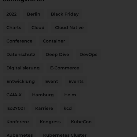
2022
Berlin
Black Friday
Charts
Cloud
Cloud Native
Conference
Container
Datenschutz
Deep Dive
DevOps
Digitalisierung
E-Commerce
Entwicklung
Event
Events
GAIA-X
Hamburg
Helm
Iso27001
Karriere
kcd
Konferenz
Kongress
KubeCon
Kubernetes
Kubernetes Cluster