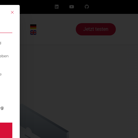
Mit diesem Button wird der Dialog geschlossen. Seine Funktionalität i
og
Jetzt testen
d
geben
e
igung erteilt werden kann. Die erste Service-Gruppe ist 
ng