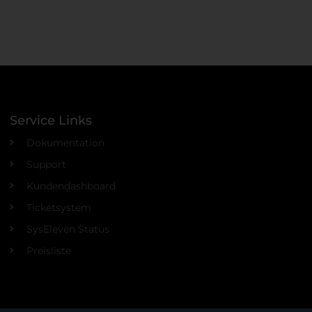
Service Links
Dokumentation
Support
Kundendashboard
Ticketsystem
SysEleven Status
Preisliste