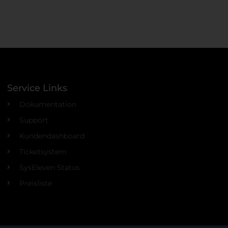
Service Links
Dokumentation
Support
Kundendashboard
Ticketsystem
SysEleven Status
Preisliste