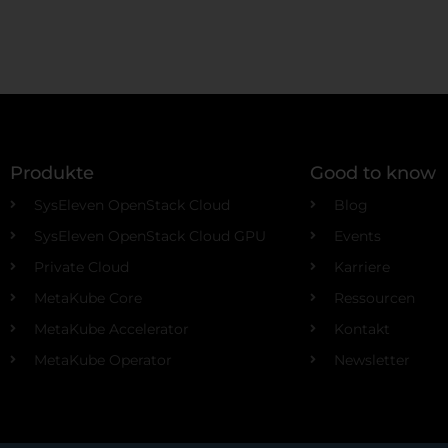
Produkte
Good to know
SysEleven OpenStack Cloud
Blog
SysEleven OpenStack Cloud GPU
Events
Private Cloud
Karriere
MetaKube Core
Ressourcen
MetaKube Accelerator
Kontakt
MetaKube Operator
Newsletter