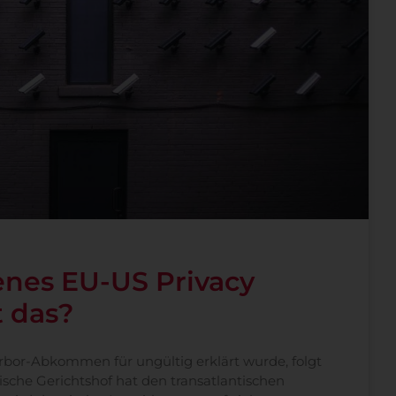
enes EU-US Privacy
t das?
bor-Abkommen für ungültig erklärt wurde, folgt
ische Gerichtshof hat den transatlantischen