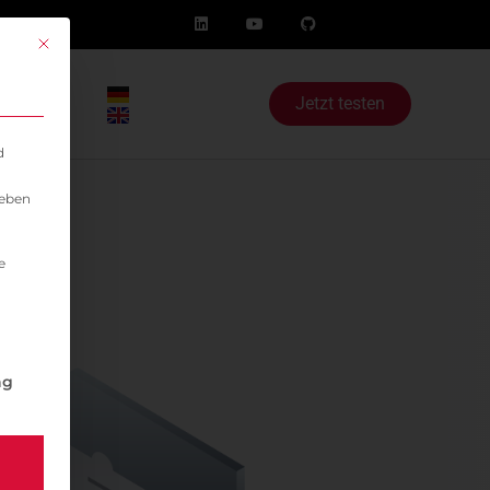
Mit diesem Button wird der Dialog geschlossen. Seine Funktionalität i
og
Jetzt testen
d
geben
e
igung erteilt werden kann. Die erste Service-Gruppe ist 
ng