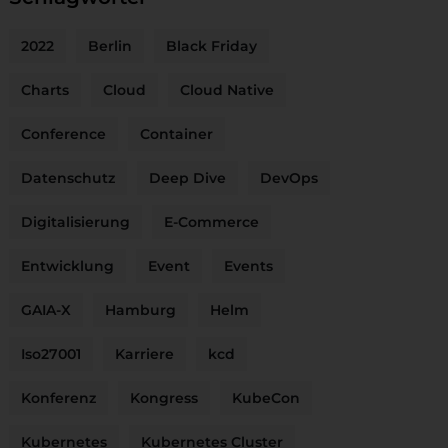
2022
Berlin
Black Friday
Charts
Cloud
Cloud Native
Conference
Container
Datenschutz
Deep Dive
DevOps
Digitalisierung
E-Commerce
Entwicklung
Event
Events
GAIA-X
Hamburg
Helm
Iso27001
Karriere
kcd
Konferenz
Kongress
KubeCon
Kubernetes
Kubernetes Cluster