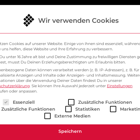
Wir verwenden Cookies
ösungen
Warum SysEleven
Support
Bl
tzen Cookies auf unserer Website. Einige von ihnen sind essenziell, währen
 uns helfen, diese Website und Ihre Erfahrung zu verbessern.
VE
u unter 16 Jahre alt bist und Deine Zustimmung zu freiwilligen Diensten 
SysEleven
st, musst Du Deinen Erziehungsberechtigten um Erlaubnis bitten.
enbezogene Daten können verarbeitet werden (z. B. IP-Adressen), z. B. für
alisierte Anzeigen und Inhalte oder Anzeigen- und Inhaltsmessung.
Weiter
ationen über die Verwendung Deiner Daten findest Du in unserer
schutzerklärung
.
Sie können Ihre Auswahl jederzeit unter
Einstellungen
ufen oder anpassen.
lgt eine Liste der Service-Gruppen, für die eine Einwill
Essenziell
Zusätzliche Funktionen
Zusätzliche Funktionen
Statistiken
Marketi
Externe Medien
Speichern