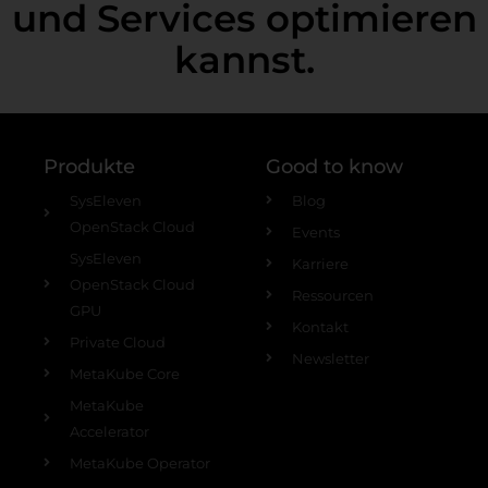
und Services optimieren
kannst.
Produkte
Good to know
SysEleven
Blog
OpenStack Cloud
Events
SysEleven
Karriere
OpenStack Cloud
Ressourcen
GPU
Kontakt
Private Cloud
Newsletter
MetaKube Core
MetaKube
Accelerator
MetaKube Operator