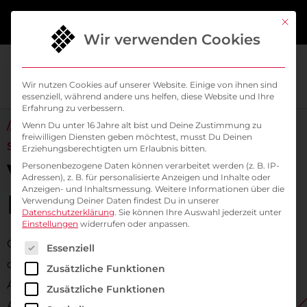
springen
Mit di
Wir verwenden Cookies
Wir nutzen Cookies auf unserer Website. Einige von ihnen sind
essenziell, während andere uns helfen, diese Website und Ihre
Erfahrung zu verbessern.
// MIT DER CLOUD ZU HOCHPERFORMANTEN
Wenn Du unter 16 Jahre alt bist und Deine Zustimmung zu
freiwilligen Diensten geben möchtest, musst Du Deinen
SETUPS MIT 99,9 % UPTIME​
Erziehungsberechtigten um Erlaubnis bitten.
Verfügbarkeit und
Personenbezogene Daten können verarbeitet werden (z. B. IP-
Adressen), z. B. für personalisierte Anzeigen und Inhalte oder
Anzeigen- und Inhaltsmessung.
Weitere Informationen über die
Performance
Verwendung Deiner Daten findest Du in unserer
Datenschutzerklärung
.
Sie können Ihre Auswahl jederzeit unter
Einstellungen
widerrufen oder anpassen.
Cloud-Umgebungen bieten wesentliche Vorteile für
Es folgt eine Liste der Service-Gruppen, für die ein
Essenziell
die Verfügbarkeit und Performance kritischer
Zusätzliche Funktionen
Anwendungen: Sie ermöglichen zusätzliche
Zusätzliche Funktionen
Ausfallsicherheit und hohe Uptime durch Hardware-