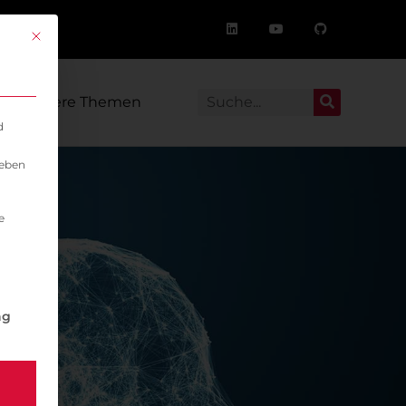
Mit diesem Button wird der Dialog geschlossen. Seine Funktionalität i
Weitere Themen
d
geben
e
igung erteilt werden kann. Die erste Service-Gruppe ist 
ng