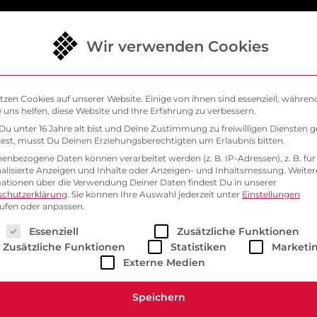
Wir verwenden Cookies
ud
IT-Sicherheit
Kubernetes
Über uns
tzen Cookies auf unserer Website. Einige von ihnen sind essenziell, währen
 uns helfen, diese Website und Ihre Erfahrung zu verbessern.
u unter 16 Jahre alt bist und Deine Zustimmung zu freiwilligen Diensten 
st, musst Du Deinen Erziehungsberechtigten um Erlaubnis bitten.
enbezogene Daten können verarbeitet werden (z. B. IP-Adressen), z. B. für
alisierte Anzeigen und Inhalte oder Anzeigen- und Inhaltsmessung.
Weiter
ationen über die Verwendung Deiner Daten findest Du in unserer
schutzerklärung
.
Sie können Ihre Auswahl jederzeit unter
Einstellungen
ufen oder anpassen.
lgt eine Liste der Service-Gruppen, für die eine Einwill
Essenziell
Zusätzliche Funktionen
Zusätzliche Funktionen
Statistiken
Marketi
Externe Medien
Speichern