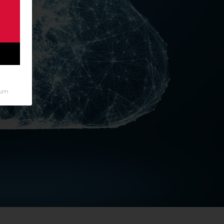
rt
sum