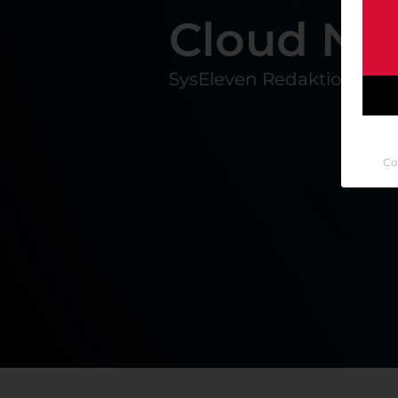
Cloud Nat
SysEleven Redaktion
Fe
Co