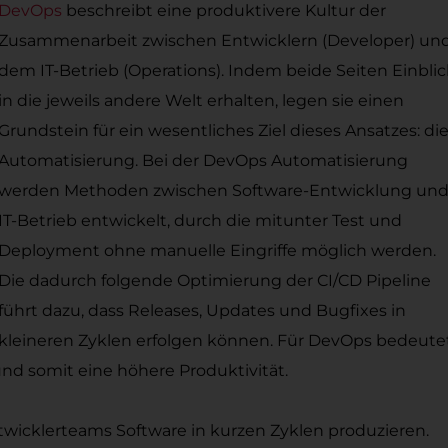
DevOps
beschreibt eine produktivere Kultur der
Zusammenarbeit zwischen Entwicklern (Developer) un
dem IT-Betrieb (Operations). Indem beide Seiten Einblic
in die jeweils andere Welt erhalten, legen sie einen
Grundstein für ein wesentliches Ziel dieses Ansatzes: di
Automatisierung. Bei der DevOps Automatisierung
werden Methoden zwischen Software-Entwicklung un
IT-Betrieb entwickelt, durch die mitunter Test und
Deployment ohne manuelle Eingriffe möglich werden.
Die dadurch folgende Optimierung der CI/CD Pipeline
führt dazu, dass Releases, Updates und Bugfixes in
kleineren Zyklen erfolgen können. Für DevOps bedeute
nd somit eine höhere Produktivität.
ntwicklerteams Software in kurzen Zyklen produzieren.