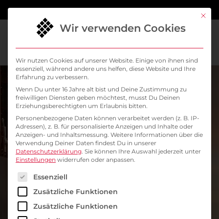
springen
Mit di
Wir verwenden Cookies
Wir nutzen Cookies auf unserer Website. Einige von ihnen sind
essenziell, während andere uns helfen, diese Website und Ihre
Erfahrung zu verbessern.
Wenn Du unter 16 Jahre alt bist und Deine Zustimmung zu
freiwilligen Diensten geben möchtest, musst Du Deinen
Erziehungsberechtigten um Erlaubnis bitten.
Personenbezogene Daten können verarbeitet werden (z. B. IP-
Adressen), z. B. für personalisierte Anzeigen und Inhalte oder
Anzeigen- und Inhaltsmessung.
Weitere Informationen über die
Verwendung Deiner Daten findest Du in unserer
Datenschutzerklärung
.
Sie können Ihre Auswahl jederzeit unter
Einstellungen
widerrufen oder anpassen.
Es folgt eine Liste der Service-Gruppen, für die ein
Essenziell
Kubernetes einfach
Zusätzliche Funktionen
erklärt: Antworten vom
Zusätzliche Funktionen