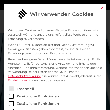
springen
Mit di
Wir verwenden Cookies
Wir nutzen Cookies auf unserer Website. Einige von ihnen sind
essenziell, während andere uns helfen, diese Website und Ihre
Erfahrung zu verbessern.
Wenn Du unter 16 Jahre alt bist und Deine Zustimmung zu
freiwilligen Diensten geben möchtest, musst Du Deinen
Erziehungsberechtigten um Erlaubnis bitten.
Personenbezogene Daten können verarbeitet werden (z. B. IP-
Adressen), z. B. für personalisierte Anzeigen und Inhalte oder
Anzeigen- und Inhaltsmessung.
Weitere Informationen über die
Verwendung Deiner Daten findest Du in unserer
Datenschutzerklärung
.
Sie können Ihre Auswahl jederzeit unter
Die Kraft der IT-
Einstellungen
widerrufen oder anpassen.
Es folgt eine Liste der Service-Gruppen, für die ein
Automatisierung:
Essenziell
Zusätzliche Funktionen
Warum Continuous
Zusätzliche Funktionen
Integration und