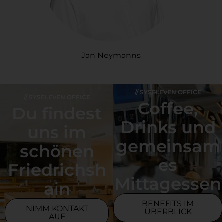
Jan Neymanns
// SYSELEVEN OFFICE
// SYSELEVEN OFFICE
Coffee,
Du findest
Drinks und
uns im
gemeinsam
schönen
es
Friedrichsh
Mittagessen
ain
BENEFITS IM
NIMM KONTAKT
ÜBERBLICK
AUF