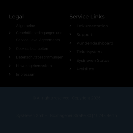
Legal
Service Links
Allgemeine
Dokumentation
Geschäftsbedingungen und
Support
Service Level Agreements
Kundendashboard
Cookies bearbeiten
Ticketsystem
Datenschutzbestimmungen
SysEleven Status
Hinweisgebersystem
Preisliste
Impressum
© All rights reserved | Copyright 2026
SysEleven GmbH | Boxhagener Straße 80 | 10245 Berlin