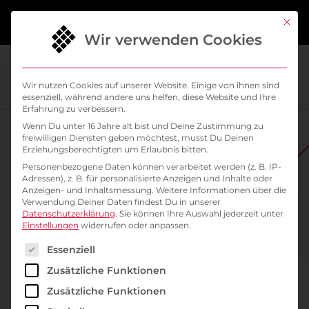
springen
Mit di
Wir verwenden Cookies
Wir nutzen Cookies auf unserer Website. Einige von ihnen sind
essenziell, während andere uns helfen, diese Website und Ihre
Erfahrung zu verbessern.
Wenn Du unter 16 Jahre alt bist und Deine Zustimmung zu
freiwilligen Diensten geben möchtest, musst Du Deinen
Erziehungsberechtigten um Erlaubnis bitten.
Personenbezogene Daten können verarbeitet werden (z. B. IP-
Adressen), z. B. für personalisierte Anzeigen und Inhalte oder
Anzeigen- und Inhaltsmessung.
Weitere Informationen über die
Verwendung Deiner Daten findest Du in unserer
Datenschutzerklärung
.
Sie können Ihre Auswahl jederzeit unter
Einstellungen
widerrufen oder anpassen.
Es folgt eine Liste der Service-Gruppen, für die ein
// JOIN THE SYSELEVEN CREW
Essenziell
Site Reliability
Zusätzliche Funktionen
Zusätzliche Funktionen
Engineer Kubernetes