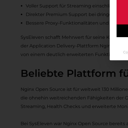
Voller Support für Streaming einschließli
Direkter Premium Support bei dringenden S
Bessere Proxy-Funktionalitäten und Cache-K
SysEleven schafft Mehrwert für seine Kunden: 
der Application Delivery-Plattform Nginx kos
Co
von einem deutlich erweiterten Funktionsumfa
Beliebte Plattform 
Nginx Open Source ist für weltweit 130 Milli
die ohnehin weitreichenden Fähigkeiten der 
Streaming, Health Checks und erweiterte Mon
Bei SysEleven war Nginx Open Source bereits a