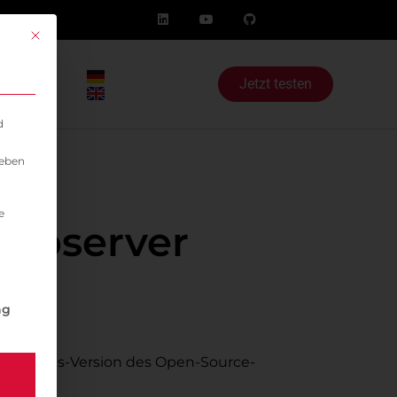
Mit diesem Button wird der Dialog geschlossen. Seine Funktionalität i
og
Jetzt testen
d
geben
e
Webserver
igung erteilt werden kann. Die erste Service-Gruppe ist 
ng
liche Plus-Version des Open-Source-