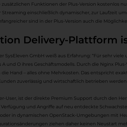
e zusätzlichen Funktionen der Plus-Version kostenlos 
ür Streaming einschließlich dynamischer, zur Laufzeit 
ngreicher sind in der Plus-Version auch die Möglichkei
ion Delivery-Plattform i
r SysEleven GmbH weiß aus Erfahrung: “Für sehr viele 
as A und O ihres Geschäftsmodells. Durch die Nginx Plu
 die Hand – alles ohne Mehrkosten. Das entspricht exa
unden zuverlässig und wirtschaftlich betrieben werden,
wer-User, ist der direkte Premium Support durch den Hers
r Verfügung und Angriffe auf neu entdeckte Schwachstel
rn oder in dynamischen OpenStack-Umgebungen mit Heat 
igurationsänderungen ziehen daher keinen Neustart mehr