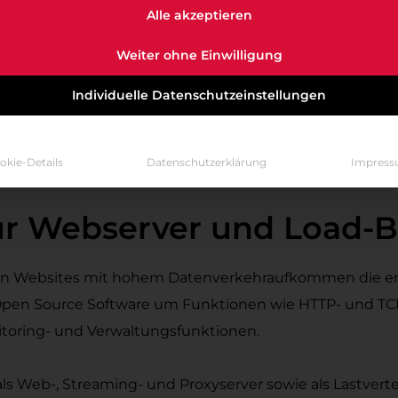
Alle akzeptieren
ch dynamischer Apple HLS und Video on Demand-Unterst
icherheitsupdates
Weiter ohne Einwilligung
ontrolle
Individuelle Datenschutzeinstellungen
Ab sofort ist beim Berliner Managed Hosting-Profi die n
tenlos im Leistungsumfang enthalten. Im Gegensatz zur 
okie-Details
Datenschutzerklärung
Impres
ng, Premium-Support durch den Hersteller und der Ste
für Webserver und Load-
onen Websites mit hohem Datenverkehraufkommen die ers
Open Source Software um Funktionen wie HTTP- und TCP
itoring- und Verwaltungsfunktionen.
ls Web-, Streaming- und Proxyserver sowie als Lastvert