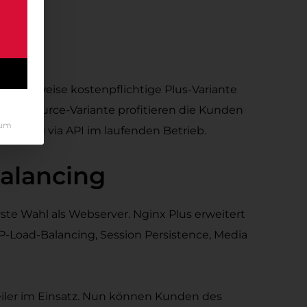
ützung
ormalerweise kostenpflichtige Plus-Variante
Open Source-Variante profitieren die Kunden
sum
uerung via API im laufenden Betrieb.
Balancing
te Wahl als Webserver. Nginx Plus erweitert
-Load-Balancing, Session Persistence, Media
eiler im Einsatz. Nun können Kunden des