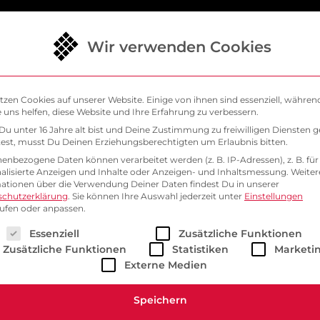
Wir verwenden Cookies
ösungen
Warum SysEleven
Support
Bl
tzen Cookies auf unserer Website. Einige von ihnen sind essenziell, währen
 uns helfen, diese Website und Ihre Erfahrung zu verbessern.
u unter 16 Jahre alt bist und Deine Zustimmung zu freiwilligen Diensten 
st, musst Du Deinen Erziehungsberechtigten um Erlaubnis bitten.
enbezogene Daten können verarbeitet werden (z. B. IP-Adressen), z. B. für
alisierte Anzeigen und Inhalte oder Anzeigen- und Inhaltsmessung.
Weiter
t erweiterte NGINX 
ationen über die Verwendung Deiner Daten findest Du in unserer
schutzerklärung
.
Sie können Ihre Auswahl jederzeit unter
Einstellungen
ufen oder anpassen.
rei zur Verfügung
lgt eine Liste der Service-Gruppen, für die eine Einwill
Essenziell
Zusätzliche Funktionen
Zusätzliche Funktionen
Statistiken
Marketi
Externe Medien
g aus Berlin erhalten die sonst gegen Bezahlung erhält
Speichern
om erweiterten Funktionsumfang