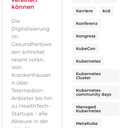
können
Karriere
kcd
Die
Konferenz
Digitalisierung
im
Kongress
Gesundheitswe
KubeCon
sen schreitet
rasant voran.
Kubernetes
Von
Kubernetes
Krankenhäuser
Cluster
n über
Telemedizin-
Kubernetes
community days
Anbieter bis hin
zu HealthTech-
Managed
Kubernetes
Startups – alle
Akteure in der
MetaKube