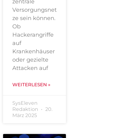
zentrale
Versorgungsnet
ze sein können.
Ob
Hackerangriffe
auf
Krankenhäuser
oder gezielte
Attacken auf
WEITERLESEN »
SysEleven
Redaktion
20.
März 2025