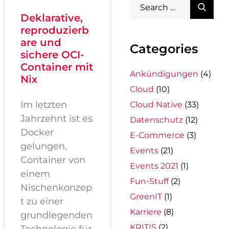
Deklarative,
reproduzierb
are und
Categories
sichere OCI-
Container mit
Ankündigungen
(4)
Nix
Cloud
(10)
Im letzten
Cloud Native
(33)
Jahrzehnt ist es
Datenschutz
(12)
Docker
E-Commerce
(3)
gelungen,
Events
(21)
Container von
Events 2021
(1)
einem
Fun-Stuff
(2)
Nischenkonzep
GreenIT
(1)
t zu einer
Karriere
(8)
grundlegenden
KRITIS
(2)
Technologie für