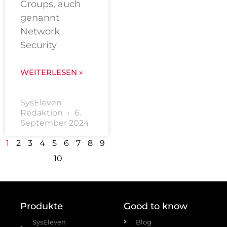
Groups, auch
genannt
Network
Security
WEITERLESEN »
SysEleven
Redaktion
6.
September 2024
1
2
3
4
5
6
7
8
9
10
Produkte
Good to know
SysEleven
Blog