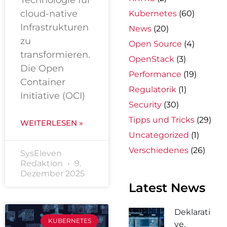
cloud-native
Kubernetes
(60)
Infrastrukturen
News
(20)
zu
Open Source
(4)
transformieren.
OpenStack
(3)
Die Open
Performance
(19)
Container
Regulatorik
(1)
Initiative (OCI)
Security
(30)
Tipps und Tricks
(29)
WEITERLESEN »
Uncategorized
(1)
Verschiedenes
(26)
SysEleven
Redaktion
9.
Dezember 2025
Latest News
Deklarati
KUBERNETES
ve,