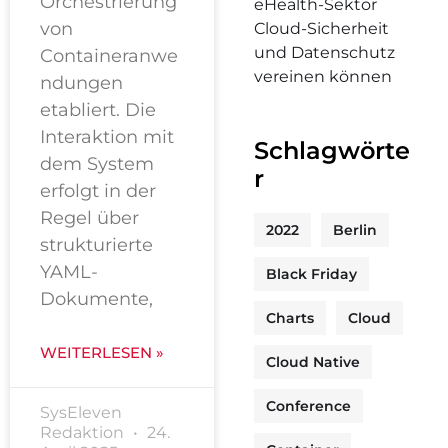
Orchestrierung
eHealth-Sektor
von
Cloud-Sicherheit
und Datenschutz
Containeranwe
vereinen können
ndungen
etabliert. Die
Interaktion mit
Schlagwörte
dem System
r
erfolgt in der
Regel über
2022
Berlin
strukturierte
YAML-
Black Friday
Dokumente,
Charts
Cloud
WEITERLESEN »
Cloud Native
Conference
SysEleven
Redaktion
24.