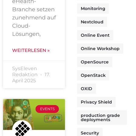
eHealth-
Monitoring
Branche setzen
zunehmend auf
Nextcloud
Cloud-
Lösungen,
Online Event
Online Workshop
WEITERLESEN »
OpenSource
SysEleven
Redaktion
17.
OpenStack
April 2025
OXID
Privacy Shield
EVENTS
production grade
deployments
Security