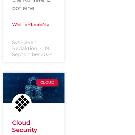
bot eine
WEITERLESEN »
SysEleven
Redaktion
19.
September 2024
CLOUD
Cloud
Security