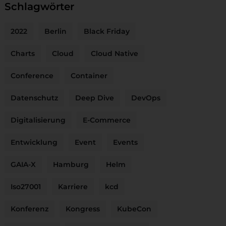
Schlagwörter
2022
Berlin
Black Friday
Charts
Cloud
Cloud Native
Conference
Container
Datenschutz
Deep Dive
DevOps
Digitalisierung
E-Commerce
Entwicklung
Event
Events
GAIA-X
Hamburg
Helm
Iso27001
Karriere
kcd
Konferenz
Kongress
KubeCon