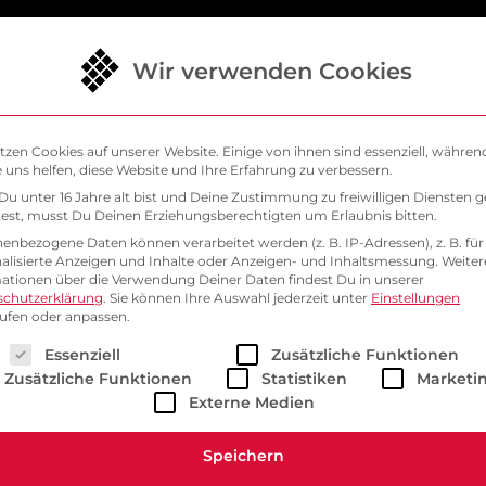
Wir verwenden Cookies
ud
IT-Sicherheit
Kubernetes
Über uns
tzen Cookies auf unserer Website. Einige von ihnen sind essenziell, währen
 uns helfen, diese Website und Ihre Erfahrung zu verbessern.
u unter 16 Jahre alt bist und Deine Zustimmung zu freiwilligen Diensten 
VE
st, musst Du Deinen Erziehungsberechtigten um Erlaubnis bitten.
SysEleven
enbezogene Daten können verarbeitet werden (z. B. IP-Adressen), z. B. für
alisierte Anzeigen und Inhalte oder Anzeigen- und Inhaltsmessung.
Weiter
ationen über die Verwendung Deiner Daten findest Du in unserer
schutzerklärung
.
Sie können Ihre Auswahl jederzeit unter
Einstellungen
ufen oder anpassen.
lgt eine Liste der Service-Gruppen, für die eine Einwill
Essenziell
Zusätzliche Funktionen
Zusätzliche Funktionen
Statistiken
Marketi
Externe Medien
Speichern