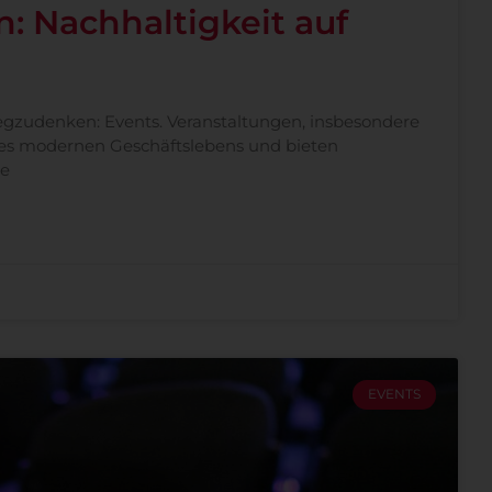
: Nachhaltigkeit auf
egzudenken: Events. Veranstaltungen, insbesondere
 des modernen Geschäftslebens und bieten
te
EVENTS