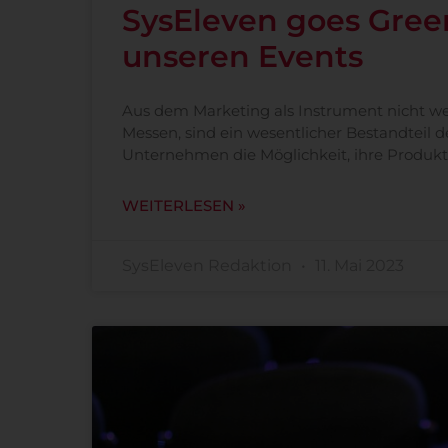
SysEleven goes Green
unseren Events
Aus dem Marketing als Instrument nicht w
Messen, sind ein wesentlicher Bestandteil
Unternehmen die Möglichkeit, ihre Produk
WEITERLESEN »
SysEleven Redaktion
11. Mai 2023