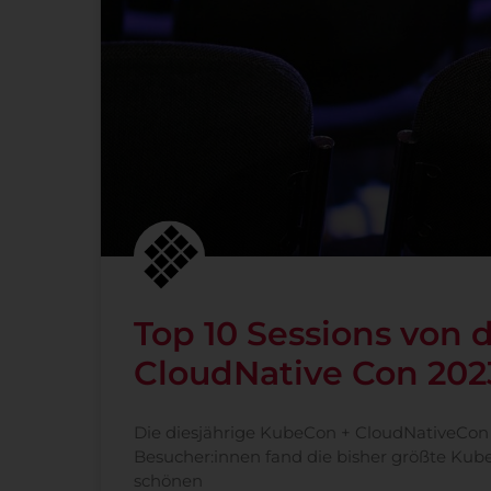
Top 10 Sessions von 
CloudNative Con 202
Die diesjährige KubeCon + CloudNativeCon 
Besucher:innen fand die bisher größte Ku
schönen