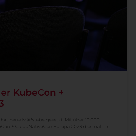
der KubeCon +
3
hat neue Mäßstäbe gesetzt. Mit über 10.000
beCon + CloudNativeCon Europa 2023 diesmal im