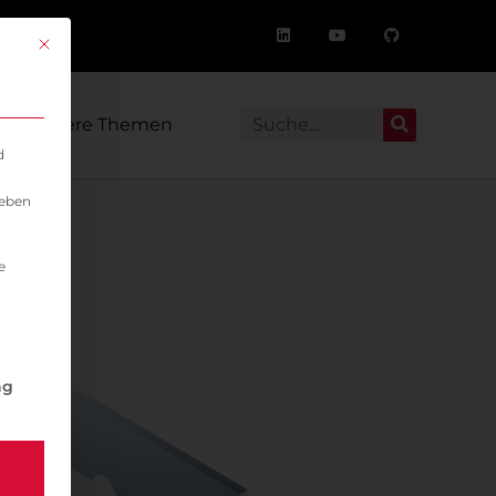
Mit diesem Button wird der Dialog geschlossen. Seine Funktionalität i
Weitere Themen
d
geben
e
igung erteilt werden kann. Die erste Service-Gruppe ist 
ng